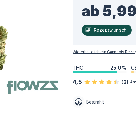
ab 5,99
Rezeptwunsch
Wie erhalte ich ein Cannabis Reze
THC
25,0%
C
4,5
(
2
)
An
Bestrahlt