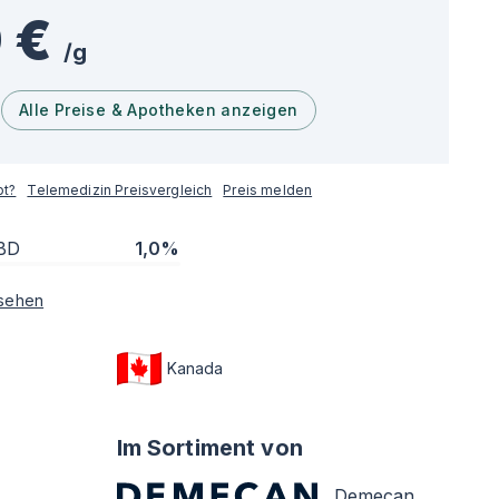
 €
/
g
Alle Preise & Apotheken anzeigen
pt?
Telemedizin Preisvergleich
Preis melden
BD
1,0%
sehen
Kanada
Im Sortiment von
Demecan