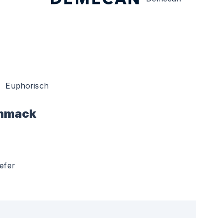
Euphorisch
hmack
iefer