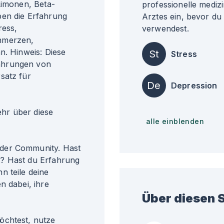
Limonen, Beta-
professionelle medizi
ben die Erfahrung
Arztes ein, bevor du
ress,
verwendest.
hmerzen,
n. Hinweis: Diese
St
Stress
ahrungen von
satz für
De
Depression
r über diese
alle einblenden
der Community. Hast
t? Hast du Erfahrung
n teile deine
n dabei, ihre
Über diesen S
öchtest, nutze