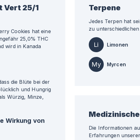
 Vert 25/1
Terpene
Jedes Terpen hat sei
zu unterschiedlichen 
erry Cookies hat eine
i ungefähr 25,0% THC
Li
Limonen
nd wird in Kanada
My
Myrcen
ss die Blüte bei der
lücklich und Hungrig
ls Würzig, Minze,
Medizinische
he Wirkung von
Die Informationen a
Erfahrungen unserer 