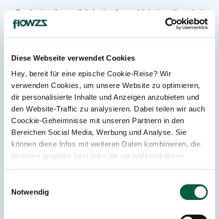
Entdecke die medizinische Cannabisbehandlung bei
DrAnsay! Seit 2018 bieten wir digitale
Gesundheitsleistungen an, da wo Du sie brauchst.
Informiere Dich, buche Dein Erst- und Folgerezept und
erhalte Deine Behandlung bequem zu Hause.
Diese Webseite verwendet Cookies
Hey, bereit für eine epische Cookie-Reise? Wir
Serviceübersicht
Preis
verwenden Cookies, um unsere Website zu optimieren,
dir personalisierte Inhalte und Anzeigen anzubieten und
den Website-Traffic zu analysieren. Dabei teilen wir auch
Erstrezept:
Nachdem Dein
Coockie-Geheimnisse mit unseren Partnern in den
Gesundheitsfragebogen eingegangen
Bereichen Social Media, Werbung und Analyse. Sie
ist, prüft der Arzt Deine Anfrage
können diese Infos mit weiteren Daten kombinieren, die
schnell und trifft eine Entscheidung
14,20€
du ihnen gegeben hast oder die sie während deiner
über die Verschreibung. Je nach
wilden Internet-Abenteuer gesammelt haben. Begleite
Deinen Beschwerden kann er auch
uns auf dieser unglaublichen, knusprigen Reise!
Einwilligungsauswahl
Cannabisblüten als Erstrezept
Notwendig
empfehlen.