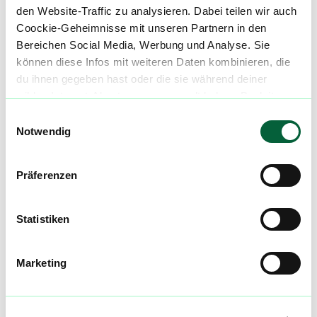
den Website-Traffic zu analysieren. Dabei teilen wir auch
Coockie-Geheimnisse mit unseren Partnern in den
Wie sieht das Paket aus? Ist von außen erkennbar, dass ich bei
Bereichen Social Media, Werbung und Analyse. Sie
GoEasy bestellt habe?
können diese Infos mit weiteren Daten kombinieren, die
du ihnen gegeben hast oder die sie während deiner
wilden Internet-Abenteuer gesammelt haben. Begleite
Was ist medizinisches Cannabis?
uns auf dieser unglaublichen, knusprigen Reise!
Einwilligungsauswahl
Notwendig
Was sind THC und CBD?
Präferenzen
Statistiken
Ist medizinisches Cannabis für mich geeignet?
Marketing
Du hast noch Fragen? Kein Problem! Dann schick uns
einfach eine E-Mail an
info@flowzz.eu
.