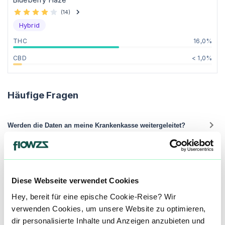
(
14
)
Hybrid
THC
16,0%
CBD
< 1,0%
Häufige Fragen
Werden die Daten an meine Krankenkasse weitergeleitet?
Wie viel kostet die Behandlungs-Anfrage?
Diese Webseite verwendet Cookies
Hey, bereit für eine epische Cookie-Reise? Wir
verwenden Cookies, um unsere Website zu optimieren,
Wie lange dauert die Lieferung?
dir personalisierte Inhalte und Anzeigen anzubieten und