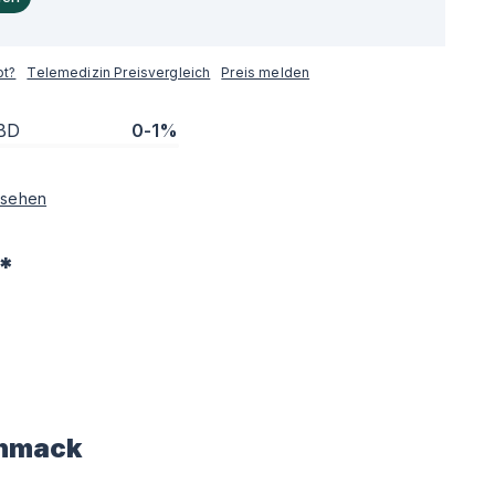
pt?
Telemedizin Preisvergleich
Preis melden
BD
0-1%
sehen
*
hmack