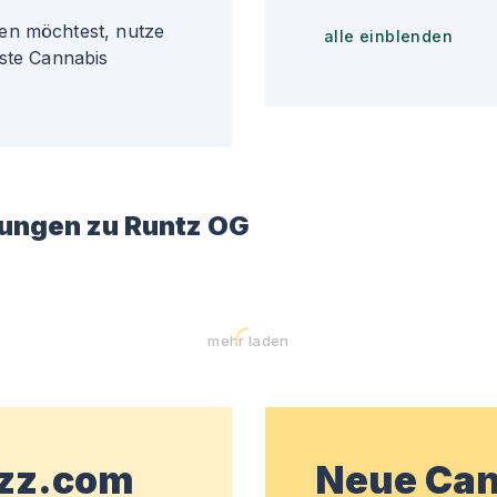
en möchtest, nutze
alle einblenden
gste Cannabis
ungen zu
Runtz OG
mehr laden
wzz.com
Neue Can