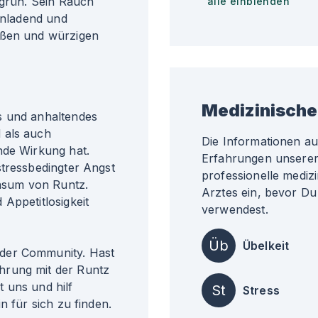
ngrün. Sein Rauch
alle einblenden
einladend und
üßen und würzigen
Medizinische
s und anhaltendes
 als auch
Die Informationen a
nde Wirkung hat.
Erfahrungen unserer 
stressbedingter Angst
professionelle medizi
nsum von Runtz.
Arztes ein, bevor Du
Appetitlosigkeit
verwendest.
Üb
Übelkeit
der Community. Hast
hrung mit der Runtz
 uns und hilf
St
Stress
n für sich zu finden.