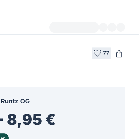
77
Runtz OG
- 8,95 €
hen