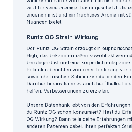
variieren in Farbe von sattem Lila bis Limone
wird für seine cremige Textur geschätzt, die 
angenehm ist und ein fruchtiges Aroma mit s
Nuancen bietet.
Runtz OG Strain Wirkung
Der Runtz OG Strain erzeugt ein euphorische
High, das bekanntermaßen sowohl aktivierend
beruhigend ist und eine körperlich entspanne
Patienten berichten von einer Linderung von 
sowie chronischen Schmerzen durch den Ko
Darüber hinaus kann es auch bei Übelkeit und 
helfen, Verbesserungen zu erzielen.
Unsere Datenbank lebt von den Erfahrungen 
du Runtz OG schon konsumiert? Hast du Erfa
OG Wirkung? Dann teile deine Erfahrungen mit
anderen Patienten dabei, ihren perfekten Strai