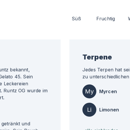
Süß
Fruchtig
Terpene
untz bekannt,
Jedes Terpen hat sei
Gelato 45. Sein
zu unterschiedlichen 
e Leckereien
ht. Runtz OG wurde im
My
Myrcen
t.
Li
Limonen
z getränkt und