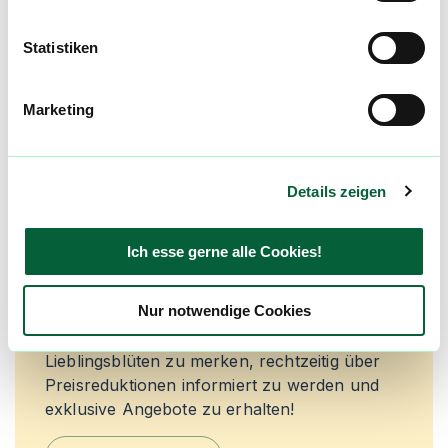
Produktbewertungen zu
Bubba Kush
Statistiken
4,9
(
7
)
Marketing
mehr laden
Details zeigen
Mach mit in der flowzz.com
Community
Ich esse gerne alle Cookies!
Alle wichtigen Daten und Fakten - täglich
aktualisiert! Hilf uns mit Deinen Kommentaren
Nur notwendige Cookies
und Bewertungen flowzz noch besser zu
machen. Melde dich an, um dir deine
Lieblingsblüten zu merken, rechtzeitig über
Preisreduktionen informiert zu werden und
exklusive Angebote zu erhalten!