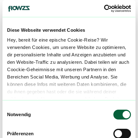
Medizinische Wirkung bei*
Die Informationen auf dieser Seite beruhen auf
Angaben und Erfahrungen unserer Nutzer und
sind kein Ersatz für professionelle medizinische
Diese Webseite verwendet Cookies
Beratung. Hole dir den Rat eines Arztes ein,
Hey, bereit für eine epische Cookie-Reise? Wir
bevor Du Cannabis zur Behandlung einer
verwenden Cookies, um unsere Website zu optimieren,
Krankheit verwendest.
dir personalisierte Inhalte und Anzeigen anzubieten und
den Website-Traffic zu analysieren. Dabei teilen wir auch
St
Stress
Coockie-Geheimnisse mit unseren Partnern in den
Bereichen Social Media, Werbung und Analyse. Sie
Sc
können diese Infos mit weiteren Daten kombinieren, die
Schlafstörungen
du ihnen gegeben hast oder die sie während deiner
wilden Internet-Abenteuer gesammelt haben. Begleite
De
Depression
uns auf dieser unglaublichen, knusprigen Reise!
Einwilligungsauswahl
Notwendig
alle einblenden
Präferenzen