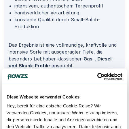
intensivem, authentischem Terpenprofil
handwerklicher Verarbeitung
konstante Qualität durch Small-Batch-
Produktion
Das Ergebnis ist eine vollmundige, kraftvolle und
intensive Sorte mit ausgeprägter Tiefe, die
besonders Liebhaber klassischer
Gas-, Diesel-
und Skunk-Profile
anspricht.
Terpene
Jedes Terpen hat seine eigene charakteristische
Diese Webseite verwendet Cookies
Wirkung und kann zu unterschiedlichen Effekten
Hey, bereit für eine epische Cookie-Reise? Wir
beitragen.
verwenden Cookies, um unsere Website zu optimieren,
dir personalisierte Inhalte und Anzeigen anzubieten und
Li
Limonen
den Website-Traffic zu analysieren. Dabei teilen wir auch