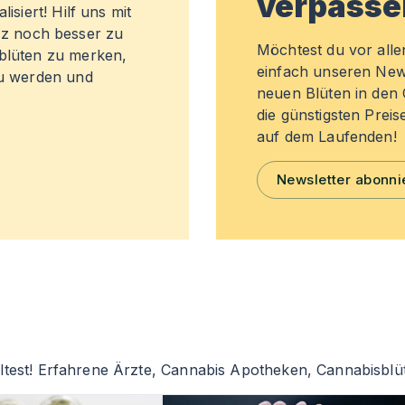
verpasse
isiert! Hilf uns mit
z noch besser zu
Möchtest du vor all
sblüten zu merken,
einfach unseren New
zu werden und
neuen Blüten in de
die günstigsten Preis
auf dem Laufenden!
Newsletter abonni
ltest! Erfahrene Ärzte, Cannabis Apotheken, Cannabisblü