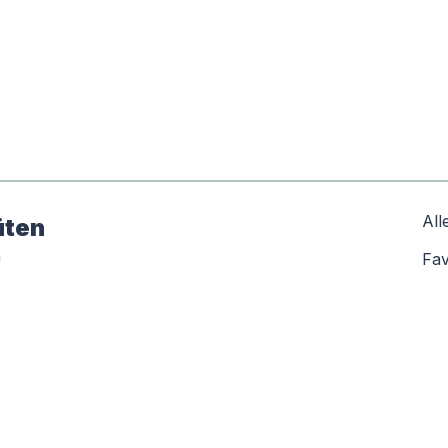
All
üten
n
Fav