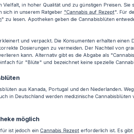
 Vielfalt, in hoher Qualität und zu günstigen Preisen. Sie
en sich in unserem Ratgeber
"Cannabis auf Rezept
". Für 
n
" zu lesen. Apotheken geben die Cannabisblüten entweder
erkleinert und verpackt. Die Konsumenten erhalten einen
rrekte Dosierungen zu vermeiden. Der Nachteil von granu
rlieren kann. Alternativ gibt es die Abgabe als "Cannabi
 einfach für "Blüte" und bezeichnet keine spezielle Cannab
sblüten
isblüten aus Kanada, Portugal und den Niederlanden. We
uch in Deutschland werden medizinische Cannabisblüten
otheke möglich
afür ist jedoch ein
Cannabis Rezept
erforderlich ist. Es gib