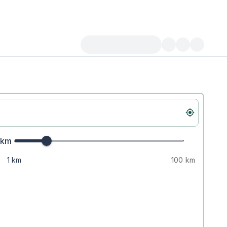
km
1 km
100 km