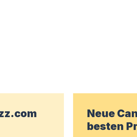
wzz.com
Neue Can
besten Pr