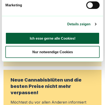
Marketing
Alle wichtigen Daten und Fakten - täglich
aktualisiert! Hilf uns mit Deinen Kommentaren
und Bewertungen flowzz noch besser zu
Details zeigen
machen. Melde dich an, um dir deine
Lieblingsblüten zu merken, rechtzeitig über
Preisreduktionen informiert zu werden und
Ich esse gerne alle Cookies!
exklusive Angebote zu erhalten!
Nur notwendige Cookies
Jetzt registrieren
Neue Cannabisblüten und die
besten Preise nicht mehr
verpassen!
Möchtest du vor allen Anderen informiert