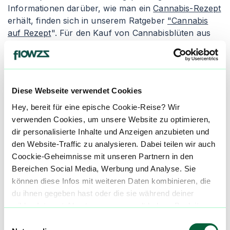
Informationen darüber, wie man ein
Cannabis-Rezept
erhält, finden sich in unserem Ratgeber
"Cannabis
auf Rezept
". Für den Kauf von Cannabisblüten aus
der Apotheke empfiehlt es sich, den Artikel
"
Cannabis legal kaufen
" zu lesen. Apotheken geben
die Cannabisblüten entweder als Granulat oder als
"Cannabis flos" ab, wobei die Inhalation die gängigste
Diese Webseite verwendet Cookies
Einnahmeform ist.
Hey, bereit für eine epische Cookie-Reise? Wir
Granulierte Cannabisblüten wird in der Apotheke
verwenden Cookies, um unsere Website zu optimieren,
zerkleinert und verpackt. Die Konsumenten erhalten
dir personalisierte Inhalte und Anzeigen anzubieten und
einen Dosierlöffel zur genauen Abmessung des
den Website-Traffic zu analysieren. Dabei teilen wir auch
medizinischen Cannabis, um ungleichmäßige und
Coockie-Geheimnisse mit unseren Partnern in den
inkorrekte Dosierungen zu vermeiden. Der Nachteil
Bereichen Social Media, Werbung und Analyse. Sie
von granuliertem Cannabis ist seine schnellere
können diese Infos mit weiteren Daten kombinieren, die
Oxidation, wodurch es schneller austrocknen und an
du ihnen gegeben hast oder die sie während deiner
Qualität verlieren kann. Alternativ gibt es die Abgabe
wilden Internet-Abenteuer gesammelt haben. Begleite
als "Cannabis flos", was ganze Cannabisblüten in
uns auf dieser unglaublichen, knusprigen Reise!
Einwilligungsauswahl