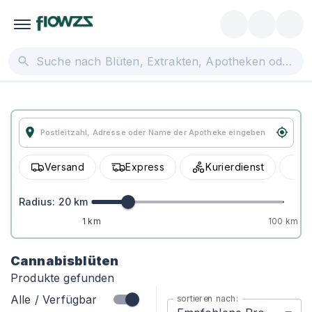
Versand
Express
Kurierdienst
A
Radius:
20
km
1 km
100 km
Cannabisblüten
Produkte gefunden
Alle / Verfügbar
sortieren nach: