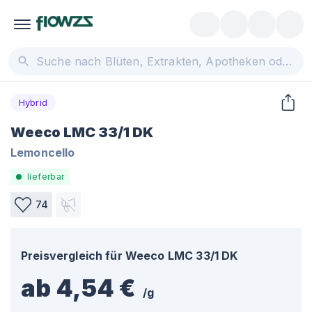
Hybrid
Weeco LMC 33/1 DK
Lemoncello
lieferbar
74
Preisvergleich für
Weeco LMC 33/1 DK
ab 4,54 €
/
g