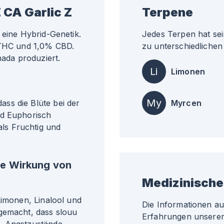
 CA Garlic Z
Terpene
 eine Hybrid-Genetik.
Jedes Terpen hat sei
% THC und 1,0% CBD.
zu unterschiedlichen 
nada produziert.
Li
Limonen
My
ss die Blüte bei der
Myrcen
nd Euphorisch
ls Fruchtig und
he Wirkung von
Medizinische
Limonen, Linalool und
Die Informationen a
gemacht, dass slouu
Erfahrungen unserer 