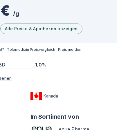
 €
/
g
Alle Preise & Apotheken anzeigen
pt?
Telemedizin Preisvergleich
Preis melden
BD
1,0%
sehen
Kanada
Im Sortiment von
enua Pharma