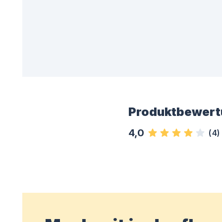
Produktbewert
4,0
(
4
)