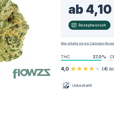
ab 4,10
Rezeptwunsch
Wie erhalte ich ein Cannabis Reze
THC
27,0%
C
4,0
(
4
)
An
Unbestrahlt