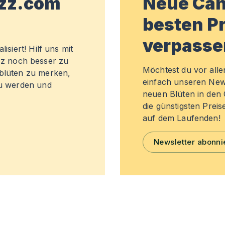
wzz.com
Neue Can
besten Pr
verpasse
isiert! Hilf uns mit
z noch besser zu
Möchtest du vor all
sblüten zu merken,
einfach unseren New
zu werden und
neuen Blüten in de
die günstigsten Preis
auf dem Laufenden!
Newsletter abonni