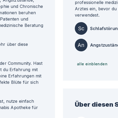
, Angstzustände,
professionelle medizi
ophie und Chronische
Arztes ein, bevor du
rmationen beruhen
verwendest.
Patienten und
medizinische Beratung
Sc
Schlafstöru
r über diese
An
Angstzustän
der Community. Hast
alle einblenden
t du Erfahrung mit
eine Erfahrungen mit
fekte Blüte für sich
t, nutze einfach
Über diesen S
nabis Apotheke für