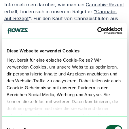
Informationen darüber, wie man ein
Cannabis-Rezept
erhält, finden sich in unserem Ratgeber
"Cannabis
auf Rezept
". Für den Kauf von Cannabisblüten aus
der Apotheke empfiehlt es sich, den Artikel
"
Cannabis legal kaufen
" zu lesen. Apotheken geben
die Cannabisblüten entweder als Granulat oder als
"Cannabis flos" ab, wobei die Inhalation die gängigste
Diese Webseite verwendet Cookies
Einnahmeform ist.
Hey, bereit für eine epische Cookie-Reise? Wir
Granulierte Cannabisblüten wird in der Apotheke
verwenden Cookies, um unsere Website zu optimieren,
zerkleinert und verpackt. Die Konsumenten erhalten
dir personalisierte Inhalte und Anzeigen anzubieten und
einen Dosierlöffel zur genauen Abmessung des
den Website-Traffic zu analysieren. Dabei teilen wir auch
medizinischen Cannabis, um ungleichmäßige und
Coockie-Geheimnisse mit unseren Partnern in den
inkorrekte Dosierungen zu vermeiden. Der Nachteil
Bereichen Social Media, Werbung und Analyse. Sie
von granuliertem Cannabis ist seine schnellere
können diese Infos mit weiteren Daten kombinieren, die
Oxidation, wodurch es schneller austrocknen und an
du ihnen gegeben hast oder die sie während deiner
Qualität verlieren kann. Alternativ gibt es die Abgabe
wilden Internet-Abenteuer gesammelt haben. Begleite
als "Cannabis flos", was ganze Cannabisblüten in
uns auf dieser unglaublichen, knusprigen Reise!
Einwilligungsauswahl