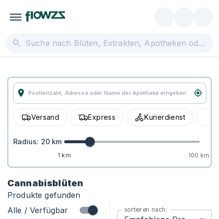
Versand
Express
Kurierdienst
A
Radius:
20
km
1 km
100 km
Cannabisblüten
Produkte gefunden
Alle / Verfügbar
sortieren nach: