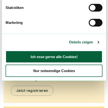
Statistiken
mehr laden
Marketing
Mach mit in der flowzz.com
Community
Details zeigen
Alle wichtigen Daten und Fakten - täglich
aktualisiert! Hilf uns mit Deinen Kommentaren
und Bewertungen flowzz noch besser zu
Ich esse gerne alle Cookies!
machen. Melde dich an, um dir deine
Lieblingsblüten zu merken, rechtzeitig über
Nur notwendige Cookies
Preisreduktionen informiert zu werden und
exklusive Angebote zu erhalten!
Jetzt registrieren