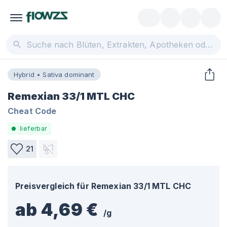
Hybrid • Sativa dominant
Remexian 33/1 MTL CHC
Cheat Code
lieferbar
21
Preisvergleich für
Remexian 33/1 MTL CHC
ab 4,69 €
/
g