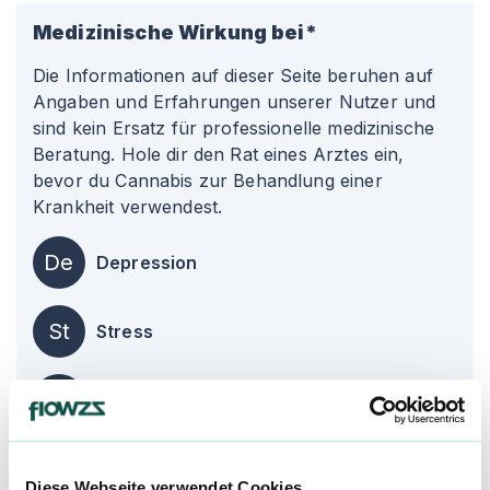
Medizinische Wirkung bei*
Die Informationen auf dieser Seite beruhen auf
Angaben und Erfahrungen unserer Nutzer und
sind kein Ersatz für professionelle medizinische
Beratung. Hole dir den Rat eines Arztes ein,
bevor du Cannabis zur Behandlung einer
Krankheit verwendest.
De
Depression
St
Stress
Sc
Schlafstörungen
Über diesen Strain:
GMO Breath
Diese Webseite verwendet Cookies