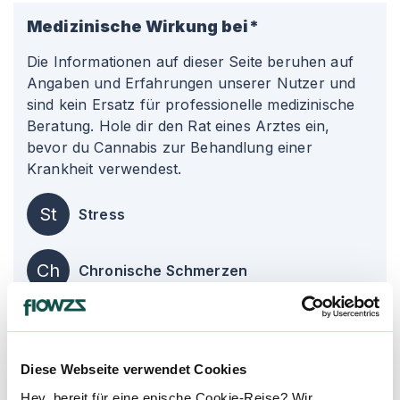
Medizinische Wirkung bei*
Die Informationen auf dieser Seite beruhen auf
Angaben und Erfahrungen unserer Nutzer und
sind kein Ersatz für professionelle medizinische
Beratung. Hole dir den Rat eines Arztes ein,
bevor du Cannabis zur Behandlung einer
Krankheit verwendest.
St
Stress
Ch
Chronische Schmerzen
Über diesen Strain:
Ventura Dawg
Diese Webseite verwendet Cookies
Ventura Dawg
Hey, bereit für eine epische Cookie-Reise? Wir