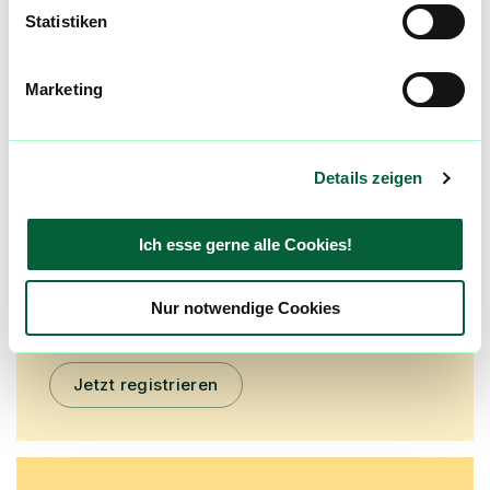
Statistiken
mehr laden
Marketing
Mach mit in der flowzz.com
Community
Alle wichtigen Daten und Fakten - täglich
Details zeigen
aktualisiert! Hilf uns mit Deinen Kommentaren
und Bewertungen flowzz noch besser zu
Ich esse gerne alle Cookies!
machen. Melde dich an, um dir deine
Lieblingsblüten zu merken, rechtzeitig über
Preisreduktionen informiert zu werden und
Nur notwendige Cookies
exklusive Angebote zu erhalten!
Jetzt registrieren