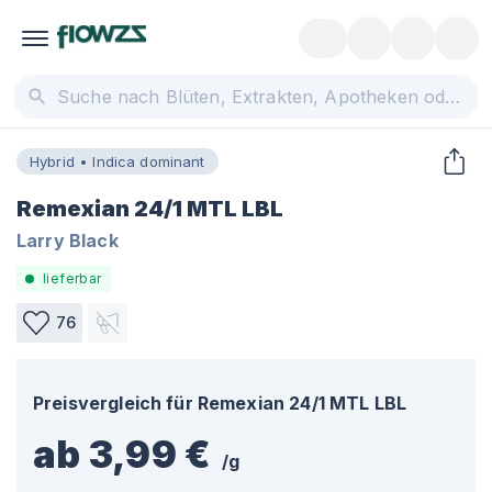
Hybrid • Indica dominant
Remexian 24/1 MTL LBL
Larry Black
lieferbar
76
Preisvergleich für
Remexian 24/1 MTL LBL
ab 3,99 €
/
g