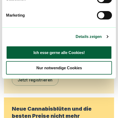
Mach mit in der flowzz.com
Marketing
Community
Alle wichtigen Daten und Fakten - täglich
aktualisiert! Hilf uns mit Deinen Kommentaren
Details zeigen
und Bewertungen flowzz noch besser zu
machen. Melde dich an, um dir deine
Ich esse gerne alle Cookies!
Lieblingsblüten zu merken, rechtzeitig über
Preisreduktionen informiert zu werden und
exklusive Angebote zu erhalten!
Nur notwendige Cookies
Jetzt registrieren
Neue Cannabisblüten und die
besten Preise nicht mehr