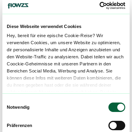
An
Angstzustände
Diese Webseite verwendet Cookies
alle einblenden
Hey, bereit für eine epische Cookie-Reise? Wir
verwenden Cookies, um unsere Website zu optimieren,
dir personalisierte Inhalte und Anzeigen anzubieten und
Über diesen Strain:
Cocoa Bomba
den Website-Traffic zu analysieren. Dabei teilen wir auch
Coockie-Geheimnisse mit unseren Partnern in den
Cocoa Bomba
Bereichen Social Media, Werbung und Analyse. Sie
C
können diese Infos mit weiteren Daten kombinieren, die
Cocoa Bomba ist eine einzigartige Cannabissorte, die durch die geschickte Kombination zweier starker Elternsorten entstanden ist: Chocolate Thai und Bomba Kush. Chocolate Thai, eine Sorte mit sativadominantem Erbe, zeichnet sich durch ihren erdigen Schokoladengeschmack und ihre anregende Wirkung aus. Bomba Kush hingegen, eine indicadominierte Sorte, ist für ihre intensiv entspannenden und stressabbauenden Eigenschaften bekannt. ::br Der Name dieser Sorte leitet sich von einem Schokoladendessert ab, und ihr Geschmack ist ebenso reichhaltig und dekadent, mit Nuancen von Kakao und Sahne. Die Blüten von Cocoa Bomba sind mit einer Fülle von Trichomen bedeckt, die ihr ein frostiges Aussehen verleihen. Diese winzigen, haarähnlichen Strukturen dienen als Schutz für die Pflanze und sind verantwortlich für die Produktion von Cannabinoiden, Terpenen und Flavonoiden, die das einzigartige Profil von Cocoa Bomba prägen. ::br Das Aroma und der Geschmack von Cocoa Bomba sind unverwechselbar und werden durch eine einzigartige Mischung von Terpenen bestimmt. Diese Sorte enthält besonders hohe Mengen an Myrcen, Caryophyllen und Limonen, die für ihre erdigen, würzigen und zitrusartigen Noten verantwortlich sind. Diese Terpene spielen auch eine wichtige Rolle bei den therapeutischen Effekten von Cocoa Bomba. ::br Cocoa Bomba bietet ein ausgewogenes Rauscherlebnis, das gleichermaßen anregend wie entspannend ist. Dies macht sie zu einer idealen Wahl für Freizeitnutzer. Der anfängliche Rausch ist von einem sanften, kakaohaltigen Geschmack begleitet, gefolgt von einem leichten Pfefferhauch beim Ausatmen. Das Gesamterlebnis erinnert an das Genießen einer luxuriösen Tasse heißer Schokolade. ::br Abgesehen von ihrem Reiz als Freizeitprodukt weist Cocoa Bomba auch eine Vielzahl von medizinischen Vorteilen auf, die sie für medizinische Cannabispatienten attraktiv machen. Ihre anregende Wirkung kann helfen, Symptome von Depression, Angst und Stress zu lindern. Die entspannenden Eigenschaften können bei chronischen Schmerzen, Muskelverspannungen und Entzündungen wohltuend sein. Es wurde auch berichtet, dass Cocoa Bomba bei Schlafproblemen hilfreich ist, was sie zu einer geeigneten Option für diejenigen macht, die nach einer erholsamen Nachtruhe suchen." ::br Unsere Datenbank lebt von den Erfahrungen der Community. Hast du den Cocoa Bomba Strain schon konsumiert? Dann teile deine Erfahrungen mit uns und hilf anderen Patienten dabei, ihren perfekten Strain für sich zu finden. ::br Wenn Du eine Cocoa Bomba Cannabisblüte bestellen möchtest, nutze einfach unseren Preisvergleich um die günstigste Cannabis Apotheke für diese Blüte zu finden.
du ihnen gegeben hast oder die sie während deiner
wilden Internet-Abenteuer gesammelt haben. Begleite
Cannabisblüten mit diesem Strain
uns auf dieser unglaublichen, knusprigen Reise!
Einwilligungsauswahl
Notwendig
Produktbewertungen zu
Peace Naturals
31/1 CB Cocoa Bomba
Präferenzen