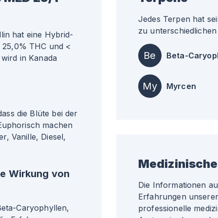
Jedes Terpen hat sei
zu unterschiedlichen 
in hat eine Hybrid-
ähr 25,0% THC und <
Be
Beta-Caryop
 wird in Kanada
My
Myrcen
ss die Blüte bei der
 Euphorisch machen
, Vanille, Diesel,
Medizinische
he Wirkung von
Die Informationen a
Erfahrungen unserer 
Beta-Caryophyllen,
professionelle medizi