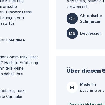
die Erfahrung
Arztes ein, bevor du
hronische
verwendest.
n. Hinweis: Diese
Chronische
ahrungen von
Ch
Schmerzen
satz für
De
Depression
r über diese
der Community. Hast
t? Hast du Erfahrung
n teile deine
Über diesen S
n dabei, ihre
Medellin
M
öchtest, nutze
gste Cannabis
Cannabisblüten mit 