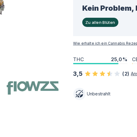
Kein Problem, 
Zu allen Blüten
Wie erhalte ich ein Cannabis Reze
THC
25,0%
C
3,5
(
2
)
An
Unbestrahlt