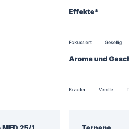
Effekte*
Fokussiert
Gesellig
Aroma und Gesc
Kräuter
Vanille
D
e MED 25/1
Terpene