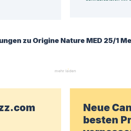
ungen zu
Origine Nature MED 25/1 Me
mehr laden
wzz.com
Neue Can
besten Pr