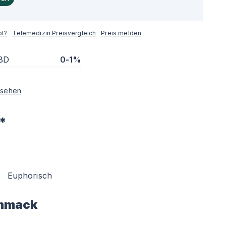
pt?
Telemedizin Preisvergleich
Preis melden
BD
0-1%
sehen
*
Euphorisch
hmack