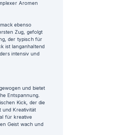
komplexer Aromen
hmack ebenso
ersten Zug, gefolgt
g, der typisch für
 ist langanhaltend
ers intensiv und
sgewogen und bietet
iche Entspannung.
schen Kick, der die
 und Kreativität
al für kreative
 den Geist wach und