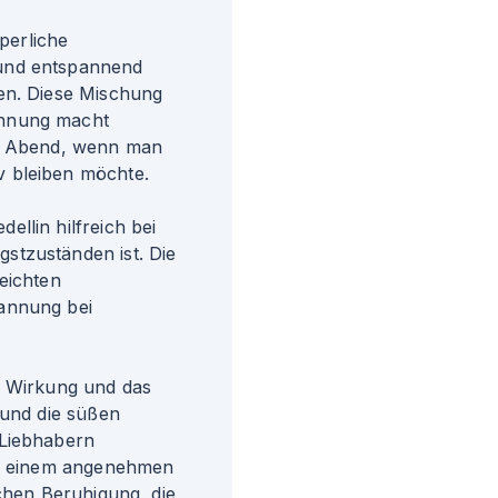
rperliche
 und entspannend
en. Diese Mischung
annung macht
er Abend, wenn man
v bleiben möchte.
llin hilfreich bei
stzuständen ist. Die
eichten
annung bei
e Wirkung und das
 und die süßen
 Liebhabern
von einem angenehmen
ichen Beruhigung, die