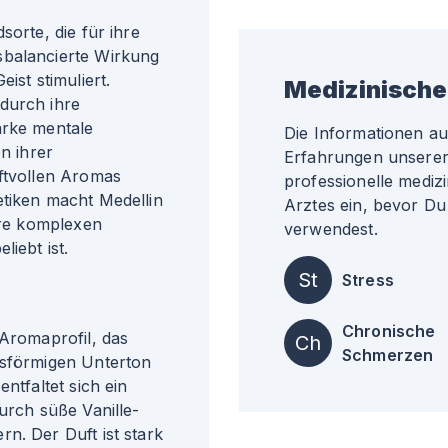
sorte, die für ihre
sbalancierte Wirkung
ist stimuliert.
Medizinische
durch ihre
arke mentale
Die Informationen a
n ihrer
Erfahrungen unserer 
aftvollen Aromas
professionelle medizi
etiken macht Medellin
Arztes ein, bevor Du
ihre komplexen
verwendest.
iebt ist.
St
Stress
Chronische
 Aromaprofil, das
Ch
Schmerzen
asförmigen Unterton
ntfaltet sich ein
urch süße Vanille-
n. Der Duft ist stark