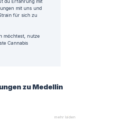
t du Erfahrung mit
rungen mit uns und
train für sich zu
n möchtest, nutze
gste Cannabis
ungen zu
Medellin
mehr laden