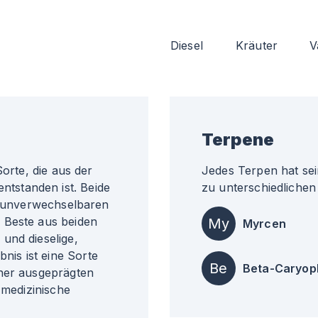
Diesel
Kräuter
V
Terpene
Sorte, die aus der
Jedes Terpen hat sei
tstanden ist. Beide
zu unterschiedlichen 
nd unverwechselbaren
 Beste aus beiden
My
Myrcen
und dieselige,
is ist eine Sorte
Be
Beta-Caryop
iner ausgeprägten
 medizinische