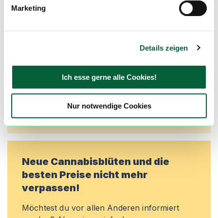
Marketing
Alle wichtigen Daten und Fakten - täglich
aktualisiert! Hilf uns mit Deinen Kommentaren
und Bewertungen flowzz noch besser zu
Details zeigen
machen. Melde dich an, um dir deine
Lieblingsblüten zu merken, rechtzeitig über
Preisreduktionen informiert zu werden und
Ich esse gerne alle Cookies!
exklusive Angebote zu erhalten!
Nur notwendige Cookies
Jetzt registrieren
Neue Cannabisblüten und die
besten Preise nicht mehr
verpassen!
Möchtest du vor allen Anderen informiert