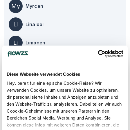
My
Myrcen
Li
Linalool
Li
Limonen
alle einblenden
Diese Webseite verwendet Cookies
Hey, bereit für eine epische Cookie-Reise? Wir
Medizinische Wirkung bei*
verwenden Cookies, um unsere Website zu optimieren,
Die Informationen auf dieser Seite beruhen auf
dir personalisierte Inhalte und Anzeigen anzubieten und
Angaben und Erfahrungen unserer Nutzer und
den Website-Traffic zu analysieren. Dabei teilen wir auch
sind kein Ersatz für professionelle medizinische
Coockie-Geheimnisse mit unseren Partnern in den
Beratung. Hole dir den Rat eines Arztes ein,
Bereichen Social Media, Werbung und Analyse. Sie
bevor Du Cannabis zur Behandlung einer
können diese Infos mit weiteren Daten kombinieren, die