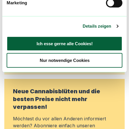
Marketing
Alle wichtigen Daten und Fakten - täglich
aktualisiert! Hilf uns mit Deinen Kommentaren
und Bewertungen flowzz noch besser zu
machen. Melde dich an, um dir deine
Details zeigen
Lieblingsblüten zu merken, rechtzeitig über
Preisreduktionen informiert zu werden und
Ich esse gerne alle Cookies!
exklusive Angebote zu erhalten!
Jetzt registrieren
Nur notwendige Cookies
Neue Cannabisblüten und die
besten Preise nicht mehr
verpassen!
Möchtest du vor allen Anderen informiert
werden? Abonniere einfach unseren