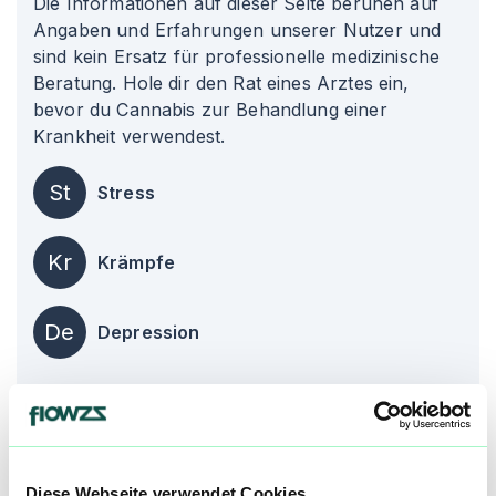
Die Informationen auf dieser Seite beruhen auf
Angaben und Erfahrungen unserer Nutzer und
sind kein Ersatz für professionelle medizinische
Beratung. Hole dir den Rat eines Arztes ein,
bevor du Cannabis zur Behandlung einer
Krankheit verwendest.
St
Stress
Kr
Krämpfe
De
Depression
alle einblenden
Über diesen Strain:
Kiwi Kush
Diese Webseite verwendet Cookies