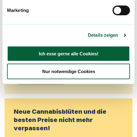
Community
Marketing
Alle wichtigen Daten und Fakten - täglich
aktualisiert! Hilf uns mit Deinen Kommentaren
und Bewertungen flowzz noch besser zu
Details zeigen
machen. Melde dich an, um dir deine
Lieblingsblüten zu merken, rechtzeitig über
Ich esse gerne alle Cookies!
Preisreduktionen informiert zu werden und
exklusive Angebote zu erhalten!
Nur notwendige Cookies
Jetzt registrieren
Neue Cannabisblüten und die
besten Preise nicht mehr
verpassen!