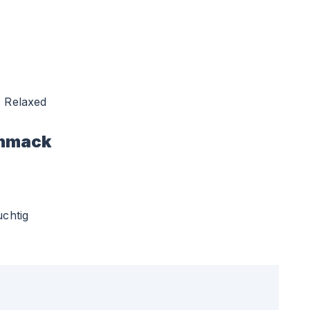
Relaxed
hmack
uchtig