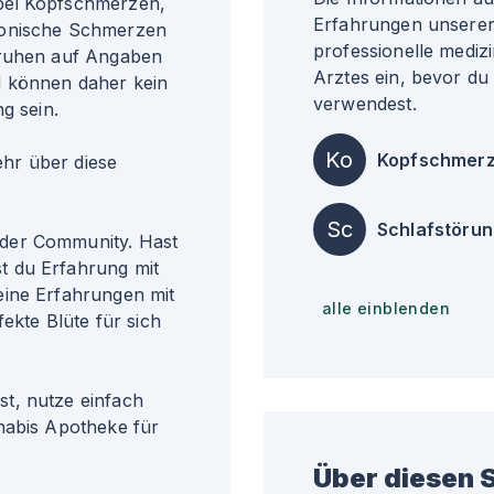
bei Kopfschmerzen,
Erfahrungen unserer 
ronische Schmerzen
professionelle medizi
eruhen auf Angaben
Arztes ein, bevor du
d können daher kein
verwendest.
g sein.
Ko
Kopfschmer
r über diese
Sc
Schlafstöru
der Community. Hast
t du Erfahrung mit
eine Erfahrungen mit
alle einblenden
fekte Blüte für sich
t, nutze einfach
nabis Apotheke für
Über diesen S