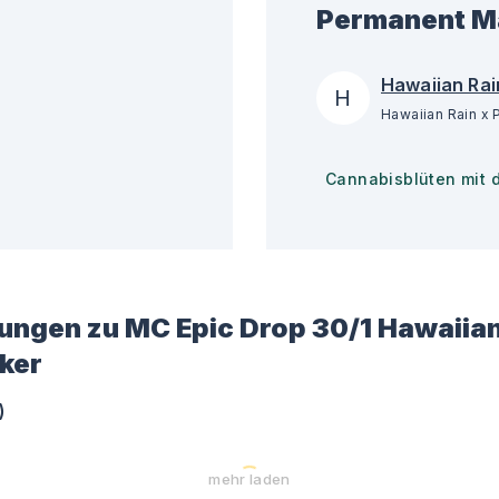
Permanent M
Hawaiian Ra
H
Cannabisblüten mit 
ungen zu
MC Epic Drop 30/1 Hawaiian
ker
)
mehr laden