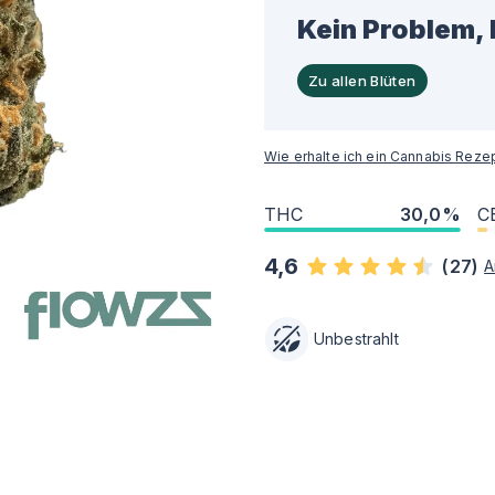
Kein Problem, 
Zu allen Blüten
Wie erhalte ich ein Cannabis Reze
THC
30,0%
C
4,6
(
27
)
A
Unbestrahlt