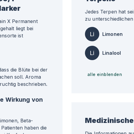
Marker
Jedes Terpen hat sei
zu unterschiedlichen 
Rain X Permanent
ehalt liegt bei
Li
Limonen
nsorte ist
Li
Linalool
ss die Blüte bei der
alle einblenden
achen soll. Aroma
ruchtig beschrieben.
he Wirkung von
Medizinische
Limonen, Beta-
 Patienten haben die
Die Informationen a