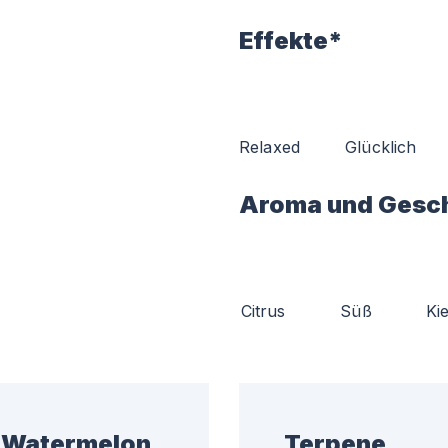
Effekte*
Relaxed
Glücklich
Aroma und Gesc
Citrus
Süß
Ki
G Watermelon
Terpene