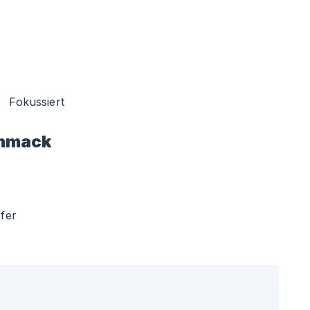
Fokussiert
hmack
efer