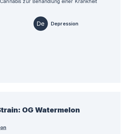
 Cannabis zur Behandlung einer Krankheit
De
Depression
train:
OG Watermelon
lon