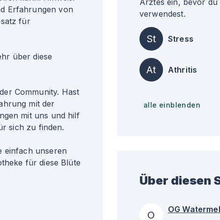
Arztes ein, bevor du
nd Erfahrungen von
verwendest.
satz für
St
Stress
r über diese
At
Athritis
der Community. Hast
ahrung mit der
alle einblenden
ngen mit uns und hilf
ür sich zu finden.
e einfach unseren
theke für diese Blüte
Über diesen S
OG Waterme
O