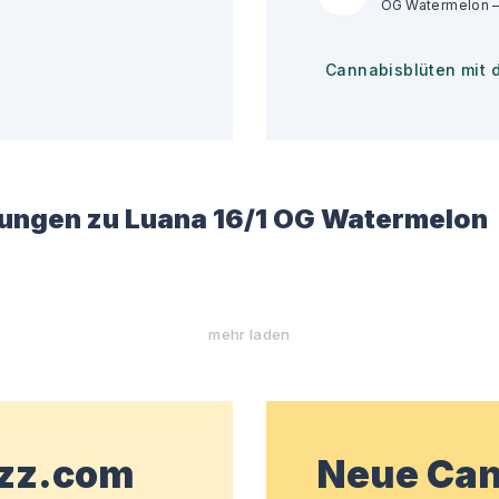
Cannabisblüten mit 
ungen zu
Luana 16/1 OG Watermelon
mehr laden
wzz.com
Neue Can