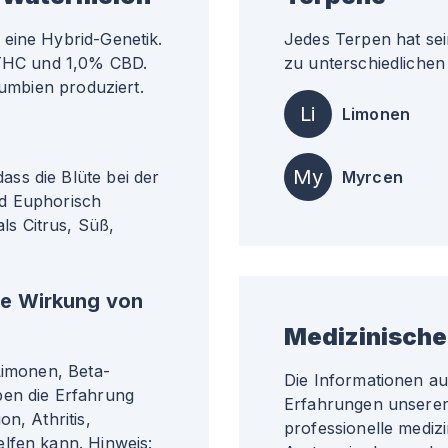
eine Hybrid-Genetik.
Jedes Terpen hat sei
% THC und 1,0% CBD.
zu unterschiedlichen 
lumbien produziert.
Li
Limonen
My
ss die Blüte bei der
Myrcen
nd Euphorisch
s Citrus, Süß,
he Wirkung von
Medizinische
Limonen, Beta-
Die Informationen a
ben die Erfahrung
Erfahrungen unserer 
n, Athritis,
professionelle medizi
lfen kann. Hinweis: