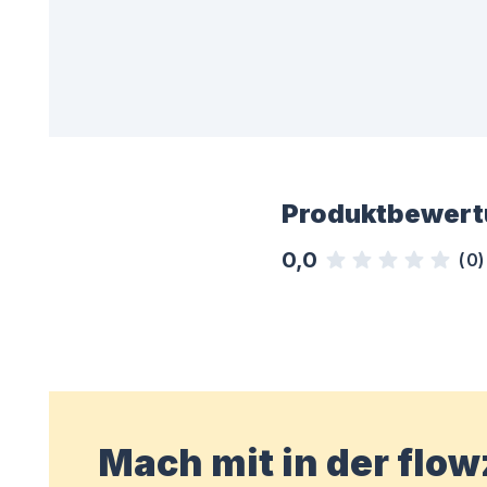
Produktbewert
0,0
(
0
)
Mach mit in der flo