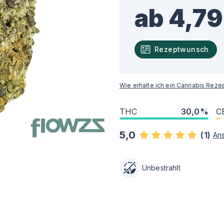
ab 4,79
Rezeptwunsch
Wie erhalte ich ein Cannabis Reze
THC
30,0%
C
5,0
(
1
)
An
Unbestrahlt