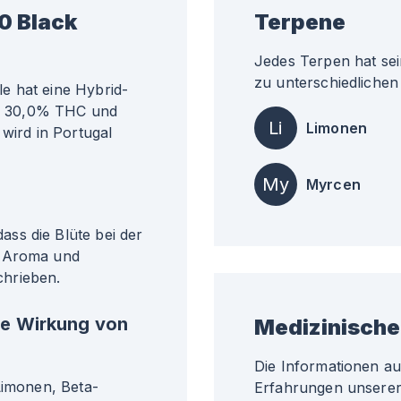
0 Black
Terpene
Jedes Terpen hat sei
zu unterschiedlichen 
e hat eine Hybrid-
ähr 30,0% THC und
Li
Limonen
 wird in Portugal
My
Myrcen
ss die Blüte bei der
. Aroma und
hrieben.
he Wirkung von
Medizinische
Die Informationen a
Limonen, Beta-
Erfahrungen unserer 