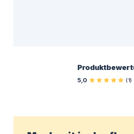
Produktbewert
5,0
(
1
)