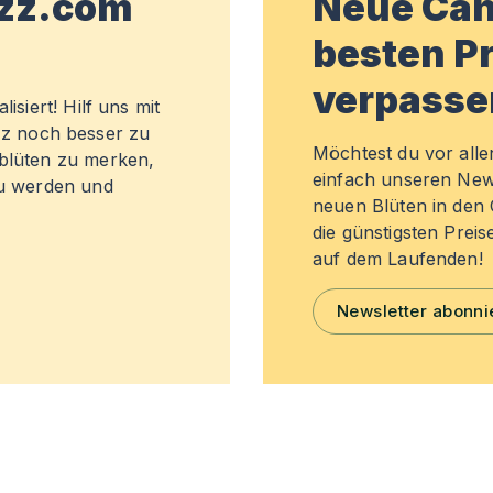
wzz.com
Neue Can
besten Pr
verpasse
isiert! Hilf uns mit
z noch besser zu
Möchtest du vor all
sblüten zu merken,
einfach unseren New
zu werden und
neuen Blüten in de
die günstigsten Preis
auf dem Laufenden!
Newsletter abonni