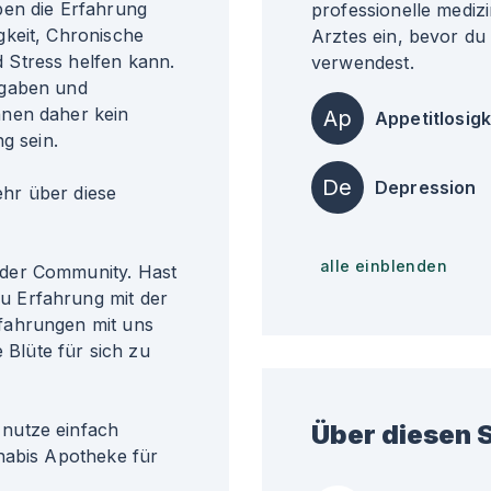
ben die Erfahrung
professionelle medizi
gkeit, Chronische
Arztes ein, bevor du
 Stress helfen kann.
verwendest.
ngaben und
nnen daher kein
Ap
Appetitlosigk
g sein.
De
Depression
r über diese
alle einblenden
der Community. Hast
 Erfahrung mit der
fahrungen mit uns
 Blüte für sich zu
nutze einfach
Über diesen S
nabis Apotheke für