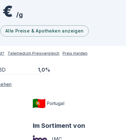
 €
/
g
Alle Preise & Apotheken anzeigen
pt?
Telemedizin Preisvergleich
Preis melden
BD
1,0%
sehen
Portugal
Im Sortiment von
IMC