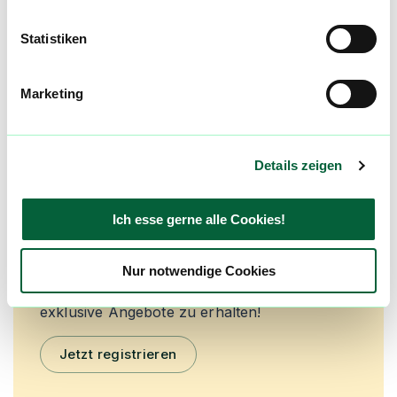
0,0
(
0
)
Statistiken
mehr laden
Marketing
Mach mit in der flowzz.com
Community
Details zeigen
Alle wichtigen Daten und Fakten - täglich
aktualisiert! Hilf uns mit Deinen Kommentaren
Ich esse gerne alle Cookies!
und Bewertungen flowzz noch besser zu
machen. Melde dich an, um dir deine
Lieblingsblüten zu merken, rechtzeitig über
Nur notwendige Cookies
Preisreduktionen informiert zu werden und
exklusive Angebote zu erhalten!
Jetzt registrieren