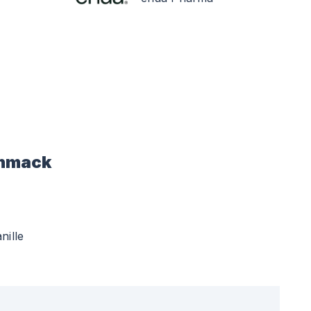
hmack
nille