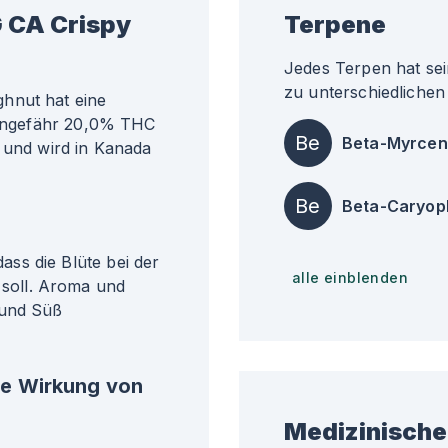
 CA Crispy
Terpene
Jedes Terpen hat sei
zu unterschiedlichen 
hnut hat eine
i ungefähr 20,0% THC
Be
Beta-Myrcen
t und wird in Kanada
Be
Beta-Caryop
ss die Blüte bei der
alle einblenden
soll. Aroma und
 und Süß
he Wirkung von
Medizinische