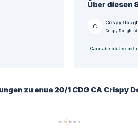
Über diesen S
Crispy Doug
C
Cannabisblüten mit 
ungen zu
enua 20/1 CDG CA Crispy 
mehr laden