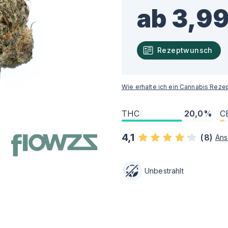
ab 3,99
Rezeptwunsch
Wie erhalte ich ein Cannabis Reze
THC
20,0%
C
4,1
(
8
)
An
Unbestrahlt