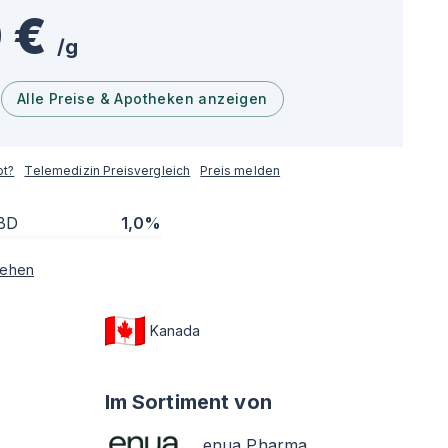
 €
/
g
Alle Preise & Apotheken anzeigen
pt?
Telemedizin Preisvergleich
Preis melden
BD
1,0%
sehen
Kanada
Im Sortiment von
enua Pharma