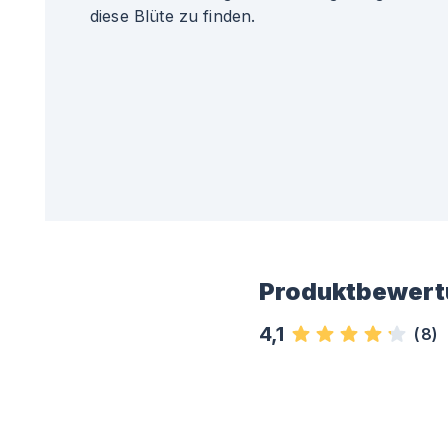
diese Blüte zu finden.
Produktbewert
4,1
(
8
)