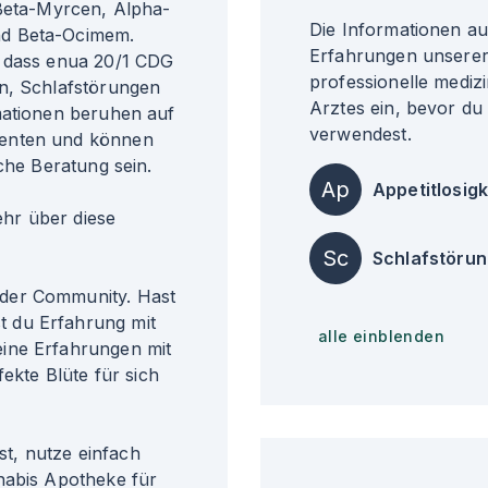
 Beta-Myrcen, Alpha-
Die Informationen a
nd Beta-Ocimem.
Erfahrungen unserer 
, dass enua 20/1 CDG
professionelle medizi
en, Schlafstörungen
Arztes ein, bevor du
mationen beruhen auf
verwendest.
ienten und können
che Beratung sein.
Ap
Appetitlosigk
r über diese
Sc
Schlafstöru
der Community. Hast
 du Erfahrung mit
alle einblenden
ine Erfahrungen mit
fekte Blüte für sich
t, nutze einfach
nabis Apotheke für