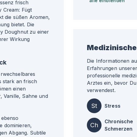
alle einblenden
ssenz frisch
y Cream: Fügt
rkt die süßen Aromen,
ung bietet. Die
py Doughnut zu einer
ihrer Wirkung
Medizinische
Die Informationen a
ck
Erfahrungen unserer 
erwechselbares
professionelle medizi
 stark an frisch
Arztes ein, bevor Du
römen einen
verwendest.
, Vanille, Sahne und
St
Stress
n ebenso
Chronische
Ch
e dominieren,
Schmerzen
gen Abgang. Subtile