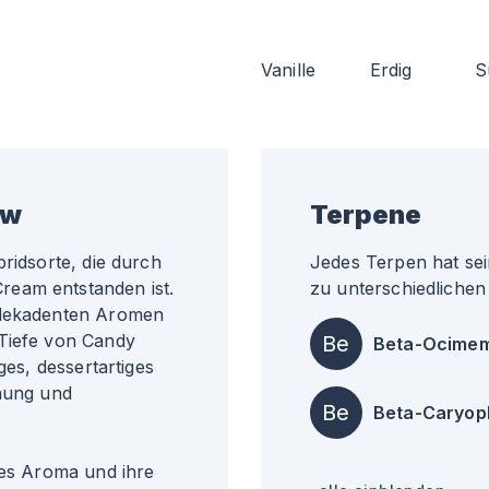
Vanille
Erdig
S
ew
Terpene
ridsorte, die durch
Jedes Terpen hat sei
ream entstanden ist.
zu unterschiedlichen 
, dekadenten Aromen
 Tiefe von Candy
Be
Beta-Ocime
ges, dessertartiges
nnung und
Be
Beta-Caryop
ges Aroma und ihre