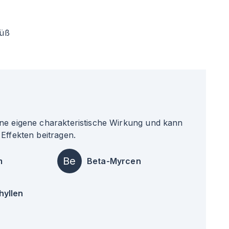
üß
ne eigene charakteristische Wirkung und kann
Effekten beitragen.
Be
m
Beta-Myrcen
hyllen