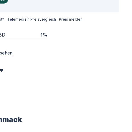
pt?
Telemedizin Preisvergleich
Preis melden
BD
1%
sehen
*
hmack