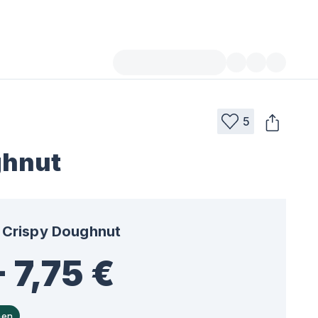
5
ghnut
Crispy Doughnut
- 7,75 €
hen