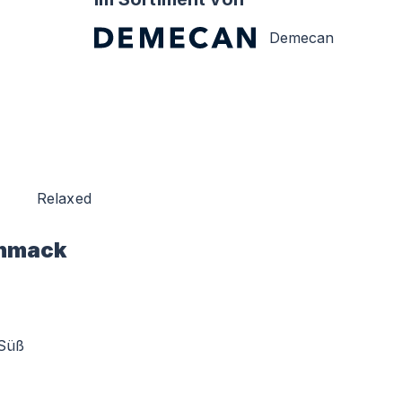
Demecan
Relaxed
hmack
Süß