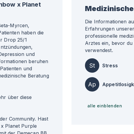
nbow x Planet
Medizinische
Die Informationen a
 Beta-Myrcen,
Erfahrungen unserer 
atienten haben die
professionelle medizi
r Drop 25/1
Arztes ein, bevor du
 Entzündungen,
verwendest.
 Depression und
nformationen beruhen
St
Stress
Patienten und
medizinische Beratung
Ap
Appetitlosigk
r über diese
alle einblenden
der Community. Hast
x Planet Purple
 mit der Demecan BB