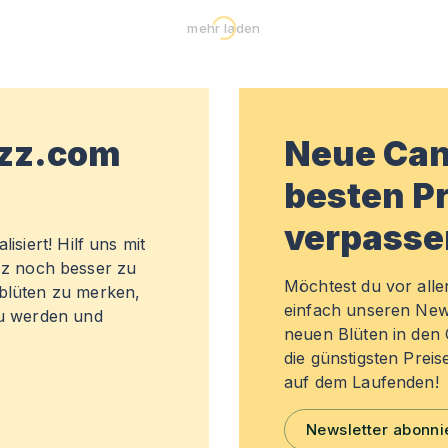
mehr laden
wzz.com
Neue Can
besten Pr
verpasse
isiert! Hilf uns mit
z noch besser zu
Möchtest du vor all
sblüten zu merken,
einfach unseren New
zu werden und
neuen Blüten in de
die günstigsten Preis
auf dem Laufenden!
Newsletter abonni