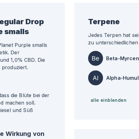
egular Drop
Terpene
e smalls
Jedes Terpen hat sei
zu unterschiedlichen 
anet Purple smalls
tik. Der
Be
Beta-Myrcen
 und 1,0% CBD. Die
 produziert.
Al
Alpha-Humul
ss die Blüte bei der
alle einblenden
d machen soll.
iesel und Süß
he Wirkung von