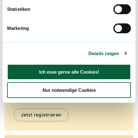
Statistiken
mehr laden
Marketing
Mach mit in der flowzz.com
Community
Details zeigen
Alle wichtigen Daten und Fakten - täglich
aktualisiert! Hilf uns mit Deinen Kommentaren
und Bewertungen flowzz noch besser zu
Ich esse gerne alle Cookies!
machen. Melde dich an, um dir deine
Lieblingsblüten zu merken, rechtzeitig über
Nur notwendige Cookies
Preisreduktionen informiert zu werden und
exklusive Angebote zu erhalten!
Jetzt registrieren