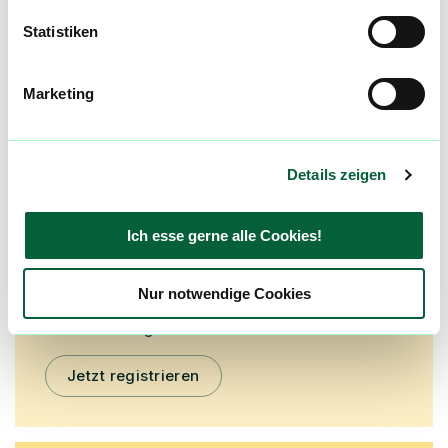
Statistiken
mehr laden
Marketing
Mach mit in der flowzz.com
Community
Details zeigen
Alle wichtigen Daten und Fakten - täglich
aktualisiert! Hilf uns mit Deinen Kommentaren
und Bewertungen flowzz noch besser zu
Ich esse gerne alle Cookies!
machen. Melde dich an, um dir deine
Lieblingsblüten zu merken, rechtzeitig über
Nur notwendige Cookies
Preisreduktionen informiert zu werden und
exklusive Angebote zu erhalten!
Jetzt registrieren