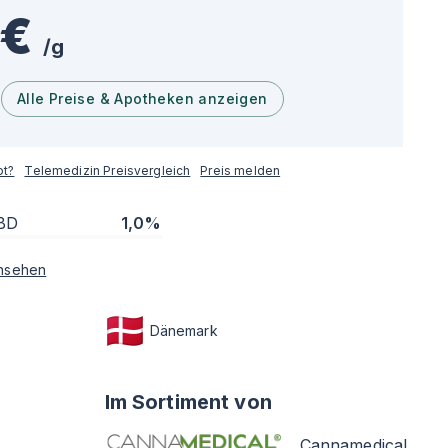
 €
/
g
Alle Preise & Apotheken anzeigen
pt?
Telemedizin Preisvergleich
Preis melden
BD
1,0%
nsehen
Dänemark
Im Sortiment von
Cannamedical