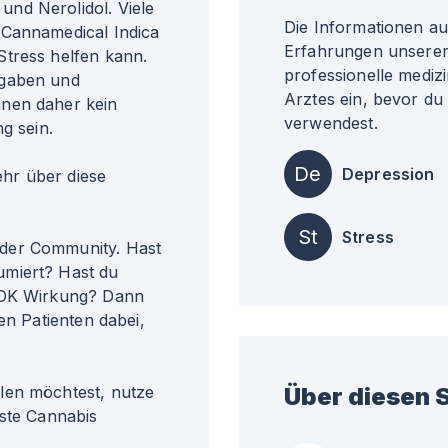
nd Nerolidol. Viele
Die Informationen a
 Cannamedical Indica
Erfahrungen unserer 
Stress helfen kann.
professionelle medizi
ngaben und
Arztes ein, bevor du
nnen daher kein
verwendest.
g sein.
De
Depression
r über diese
St
Stress
der Community. Hast
umiert? Hast du
e DK Wirkung? Dann
en Patienten dabei,
len möchtest, nutze
Über diesen S
gste Cannabis