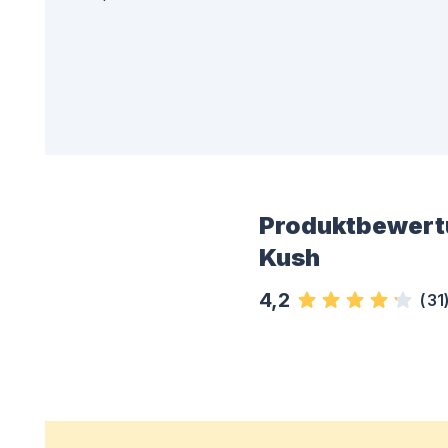
Produktbewert
Kush
4,2
(
31