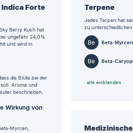
Indica Forte
Terpene
Jedes Terpen hat sei
zu unterschiedlichen 
 Sky Berry Kush hat
t bei ungefähr 24,0%
Be
Beta-Myrcen
lt und wird in
Be
Beta-Caryop
ss die Blüte bei der
alle einblenden
soll. Aroma und
äuter beschrieben.
he Wirkung von
Medizinische
 Beta-Myrcen,