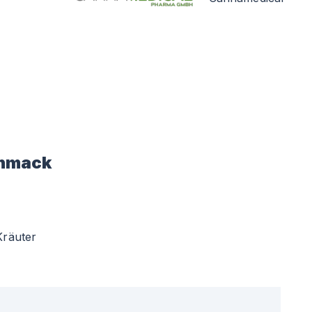
hmack
Kräuter