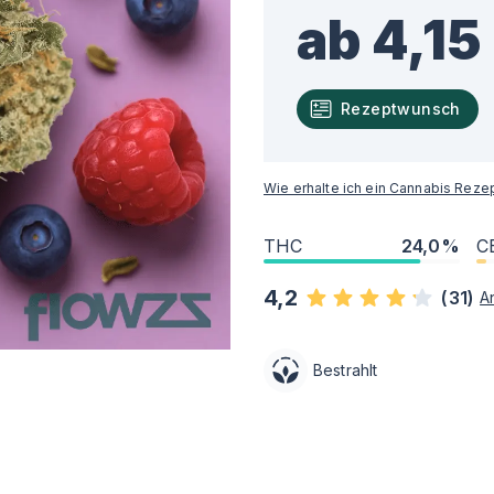
ab 4,15
Rezeptwunsch
Wie erhalte ich ein Cannabis Reze
THC
24,0%
C
4,2
(
31
)
A
Bestrahlt