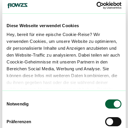
Ch
Chronische Schmerzen
Diese Webseite verwendet Cookies
alle einblenden
Hey, bereit für eine epische Cookie-Reise? Wir
verwenden Cookies, um unsere Website zu optimieren,
dir personalisierte Inhalte und Anzeigen anzubieten und
Über diesen Strain:
El Chapo
den Website-Traffic zu analysieren. Dabei teilen wir auch
Coockie-Geheimnisse mit unseren Partnern in den
El Chapo
Bereichen Social Media, Werbung und Analyse. Sie
E
können diese Infos mit weiteren Daten kombinieren, die
El Chapo, oder auch El Chapo OG, ist ein kraftvoller, indica-dominanter Hybrid, entstanden aus der Dreifachkreuzung von Face Off OG, SFV OG und OG Kush – eine Genetik, die keine halben Sachen macht. Der Strain überzeugt trotz eher moderaten THC-Gehalt von durchschnittlich 19–23 % mit einer schnellen, tief entspannenden Wirkung. ::br Die Blüten sind kompakt und rund, in sattem Waldgrün. Feine, orangefarbene Härchen durchziehen die Buds, die von einer dichten Schicht hell bernsteinfarbener Trichome überzogen sind. ::br ###### El Chapo Geschmack & Aroma & Geschmack Am Gaumen überzeugt El Chapo OG mit einem süß-zitronigen Geschmack, unterlegt von floralen und leicht erdigen Kush-Noten. Das Aroma ist intensiv: süße Zitrone trifft auf Pinie und ein fast bonbonartiger, blumiger Duft. ::br ###### El Chapo Geschmack Wirkung Bereits wenige Züge reichen aus, um eine intensive, stimmungsaufhellende Wirkung zu spüren. Was als leichter mentaler Lift beginnt, geht rasch in eine körperliche Schwere über, die tief in die Muskulatur sinkt und den Körper in einen Zustand wohltuender Sedierung versetzt. Ideal für den Abend oder zur Unterstützung beim Einschlafen. ::br Dank seiner starken Wirkung eignet sich El Chapo OG besonders bei: - Chronischem Stress - Depressionen - Entzündungen - Chronischen Schmerzen - Schlafstörungen / Insomnie **Fazit:** El Chapo ist nichts für Anfänger – aber für alle, die eine kraftvolle Wirkung, angenehme Schwere und ein süß-zitroniges Geschmacksprofil suchen, ist dieser Strain ein echter Volltreffer. ::br Unsere Datenbank lebt von den Erfahrungen der Community. Hast du den El Chapo schon konsumiert? Hast du Erfahrung mit der El Chapo Wirkung? Dann teile deine Erfahrungen mit uns und hilf anderen Patienten dabei, ihren perfekten Strain für sich zu finden. Wenn du eine El Chapo Cannabisblüte bestellen möchtest, nutze einfach unseren Preisvergleich, um die günstigste Cannabis Apotheke für diese Blüte zu finden.
du ihnen gegeben hast oder die sie während deiner
wilden Internet-Abenteuer gesammelt haben. Begleite
Cannabisblüten mit diesem Strain
uns auf dieser unglaublichen, knusprigen Reise!
Einwilligungsauswahl
Notwendig
Produktbewertungen zu
Be Humble BA 30/1
El Chapo
Präferenzen