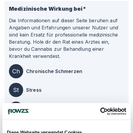
Medizinische Wirkung bei*
Die Informationen auf dieser Seite beruhen auf
Angaben und Erfahrungen unserer Nutzer und
sind kein Ersatz für professionelle medizinische
Beratung. Hole dir den Rat eines Arztes ein,
bevor du Cannabis zur Behandlung einer
Krankheit verwendest.
Ch
Chronische Schmerzen
St
Stress
Ko
Kopfschmerzen
Über diesen Strain:
Garlic Breath
Diese Webseite verwendet Cookies