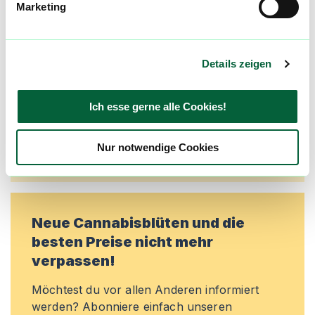
Marketing
Alle wichtigen Daten und Fakten - täglich
aktualisiert! Hilf uns mit Deinen Kommentaren
und Bewertungen flowzz noch besser zu
machen. Melde dich an, um dir deine
Details zeigen
Lieblingsblüten zu merken, rechtzeitig über
Preisreduktionen informiert zu werden und
Ich esse gerne alle Cookies!
exklusive Angebote zu erhalten!
Jetzt registrieren
Nur notwendige Cookies
Neue Cannabisblüten und die
besten Preise nicht mehr
verpassen!
Möchtest du vor allen Anderen informiert
werden? Abonniere einfach unseren