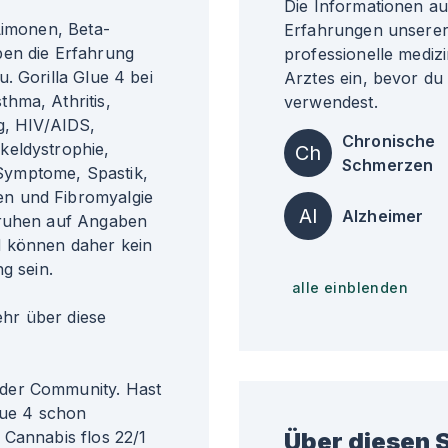
Die Informationen a
Limonen, Beta-
Erfahrungen unserer 
ben die Erfahrung
professionelle medizi
. Gorilla Glue 4 bei
Arztes ein, bevor du
hma, Athritis,
verwendest.
ng, HIV/AIDS,
Chronische
keldystrophie,
Ch
Schmerzen
Symptome, Spastik,
n und Fibromyalgie
Al
Alzheimer
eruhen auf Angaben
d können daher kein
g sein.
alle einblenden
r über diese
der Community. Hast
lue 4 schon
 Cannabis flos 22/1
Über diesen S