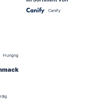
Canify
Hungrig
hmack
rdig