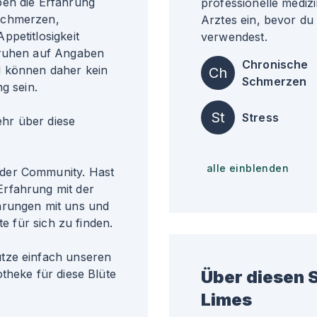
ben die Erfahrung
professionelle medizi
Schmerzen,
Arztes ein, bevor du
ppetitlosigkeit
verwendest.
eruhen auf Angaben
Chronische
d können daher kein
Ch
Schmerzen
g sein.
St
Stress
r über diese
alle einblenden
der Community. Hast
rfahrung mit der
hrungen mit uns und
te für sich zu finden.
tze einfach unseren
theke für diese Blüte
Über diesen S
Limes