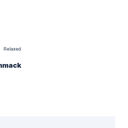
Relaxed
hmack