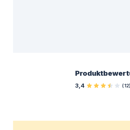
Produktbewert
3,4
(
12