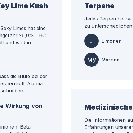
Key Lime Kush
Terpene
Jedes Terpen hat sei
zu unterschiedlichen 
Sexy Limes hat eine
i ungefähr 26,0% THC
Li
Limonen
lt und wird in
My
Myrcen
ss die Blüte bei der
achen soll. Aroma
schrieben.
he Wirkung von
Medizinische
Die Informationen a
Limonen, Beta-
Erfahrungen unserer 