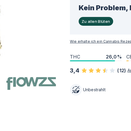
Kein Problem, 
Zu allen Blüten
Wie erhalte ich ein Cannabis Reze
THC
26,0%
C
3,4
(
12
)
A
Unbestrahlt