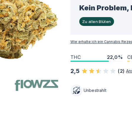
Kein Problem, 
Zu allen Blüten
Wie erhalte ich ein Cannabis Reze
THC
22,0%
C
2,5
(
2
)
An
Unbestrahlt