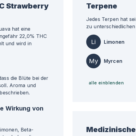
C Strawberry
Terpene
Jedes Terpen hat sei
zu unterschiedlichen 
uava hat eine
i ungefähr 22,0% THC
Li
Limonen
lt und wird in
My
Myrcen
ss die Blüte bei der
alle einblenden
oll. Aroma und
beschrieben.
he Wirkung von
Medizinische
Limonen, Beta-