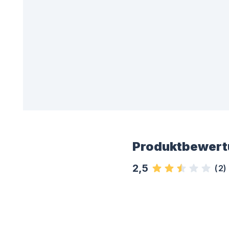
Produktbewert
2,5
(
2
)