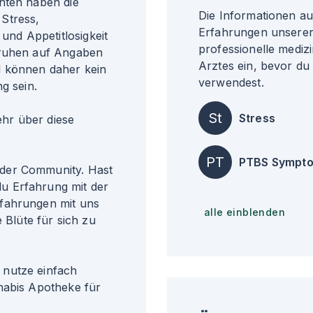
nten haben die
Die Informationen a
Stress,
Erfahrungen unserer 
nd Appetitlosigkeit
professionelle medizi
eruhen auf Angaben
Arztes ein, bevor du
d können daher kein
verwendest.
g sein.
St
Stress
r über diese
PT
PTBS Sympt
der Community. Hast
u Erfahrung mit der
rfahrungen mit uns
alle einblenden
 Blüte für sich zu
 nutze einfach
nabis Apotheke für