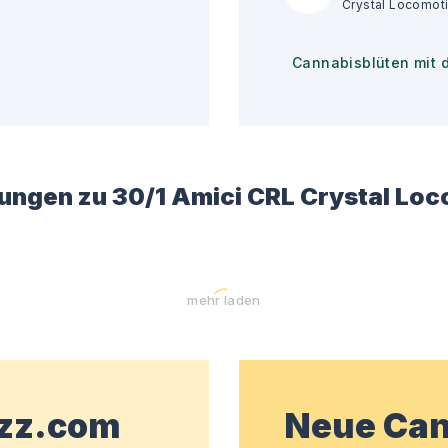
Cannabisblüten mit 
ungen zu
30/1 Amici CRL Crystal Lo
mehr laden
wzz.com
Neue Can