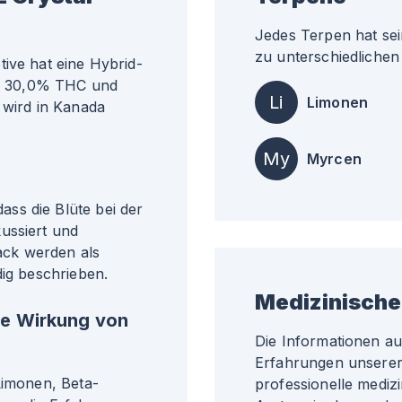
Jedes Terpen hat sei
zu unterschiedlichen 
ive hat eine Hybrid-
ähr 30,0% THC und
Li
Limonen
 wird in Kanada
My
Myrcen
ss die Blüte bei der
ussiert und
ck werden als
dig beschrieben.
Medizinische
he Wirkung von
Die Informationen a
Erfahrungen unserer 
Limonen, Beta-
professionelle medizi