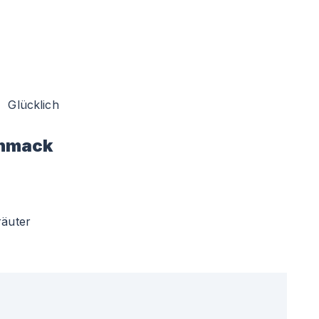
Glücklich
hmack
räuter