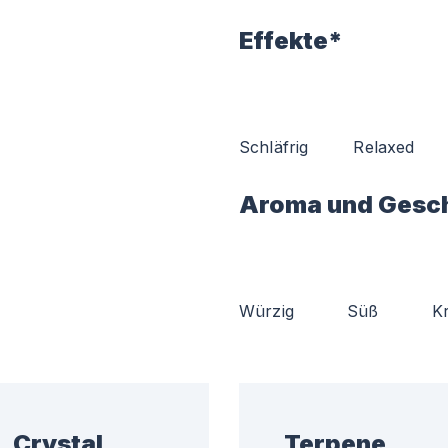
Effekte*
Schläfrig
Relaxed
Aroma und Gesc
Würzig
Süß
K
L Crystal
Terpene