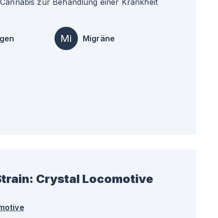
 Cannabis zur Behandlung einer Krankheit
Mi
ngen
Migräne
train:
Crystal Locomotive
motive