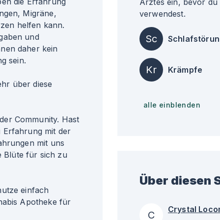
ben die Erfahrung
Arztes ein, bevor du
ungen, Migräne,
verwendest.
zen helfen kann.
ngaben und
Sc
Schlafstöru
nnen daher kein
g sein.
Kr
Krämpfe
r über diese
alle einblenden
der Community. Hast
 Erfahrung mit der
fahrungen mit uns
 Blüte für sich zu
Über diesen S
nutze einfach
nabis Apotheke für
Crystal Loco
C