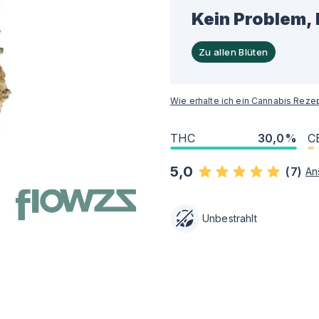
Kein Problem, 
Zu allen Blüten
Wie erhalte ich ein Cannabis Reze
THC
30,0%
C
5,0
(
7
)
An
Unbestrahlt