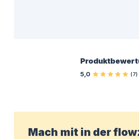
Produktbewert
5,0
(
7
)
Mach mit in der flo