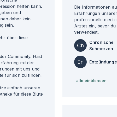
ronische
ession helfen kann.
Die Informationen a
ngaben und
Erfahrungen unserer 
nnen daher kein
professionelle medizi
g sein.
Arztes ein, bevor du
verwendest.
r über diese
Chronische
Ch
Schmerzen
der Community. Hast
En
Entzündung
rfahrung mit der
hrungen mit uns und
te für sich zu finden.
alle einblenden
tze einfach unseren
theke für diese Blüte