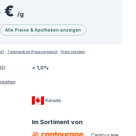
 €
/
g
Alle Preise & Apotheken anzeigen
pt?
Telemedizin Preisvergleich
Preis melden
BD
< 1,0%
Ansehen
Kanada
Im Sortiment von
Cantourage