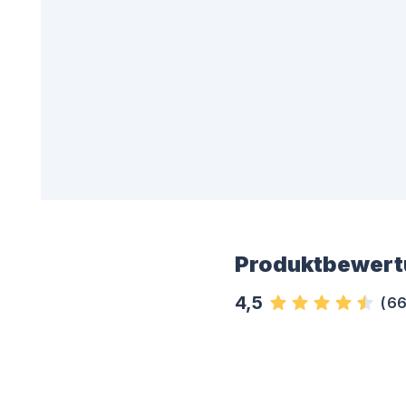
Produktbewert
4,5
(
6