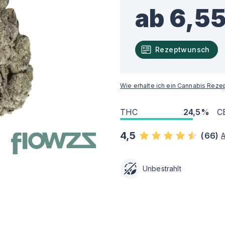
ab 6,55
Rezeptwunsch
Wie erhalte ich ein Cannabis Reze
THC
24,5%
C
4,5
(
66
)
Unbestrahlt