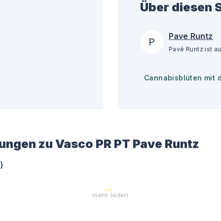
Über diesen S
Pave Runtz
P
Cannabisblüten mit 
ungen zu
Vasco PR PT Pave Runtz
6
)
mehr laden