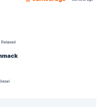
Relaxed
hmack
Diesel