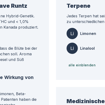
ave Runtz
Terpene
ine Hybrid-Genetik.
Jedes Terpen hat sei
 THC und < 1,0%
zu unterschiedlichen 
in Kanada produziert.
Li
Limonen
Li
ss die Blüte bei der
Linalool
achen soll. Aroma
iesel und Süß
alle einblenden
he Wirkung von
Limonen, Beta-
 Patienten haben die
Medizinische