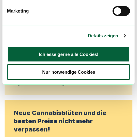
Mach mit in der flowzz.com
Community
Marketing
Alle wichtigen Daten und Fakten - täglich
aktualisiert! Hilf uns mit Deinen Kommentaren
und Bewertungen flowzz noch besser zu
Details zeigen
machen. Melde dich an, um dir deine
Lieblingsblüten zu merken, rechtzeitig über
Ich esse gerne alle Cookies!
Preisreduktionen informiert zu werden und
exklusive Angebote zu erhalten!
Nur notwendige Cookies
Jetzt registrieren
Neue Cannabisblüten und die
besten Preise nicht mehr
verpassen!