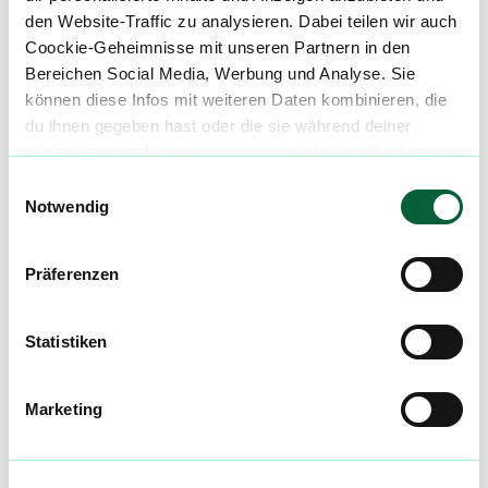
den Website-Traffic zu analysieren. Dabei teilen wir auch
Preisreduktionen informiert zu werden und
Coockie-Geheimnisse mit unseren Partnern in den
exklusive Angebote zu erhalten!
Bereichen Social Media, Werbung und Analyse. Sie
können diese Infos mit weiteren Daten kombinieren, die
Jetzt registrieren
du ihnen gegeben hast oder die sie während deiner
wilden Internet-Abenteuer gesammelt haben. Begleite
uns auf dieser unglaublichen, knusprigen Reise!
Einwilligungsauswahl
Notwendig
Neue Cannabisblüten und die
besten Preise nicht mehr
Präferenzen
verpassen!
Möchtest du vor allen Anderen informiert
Statistiken
werden? Abonniere einfach unseren
Newsletter und erfahre immer zuerst welche
neuen Blüten in den Cannabis Apotheken
Marketing
kommen und wer gerade die günstigsten
Preise hat! Registriere dich jetzt und bleibe
immer auf dem Laufenden!