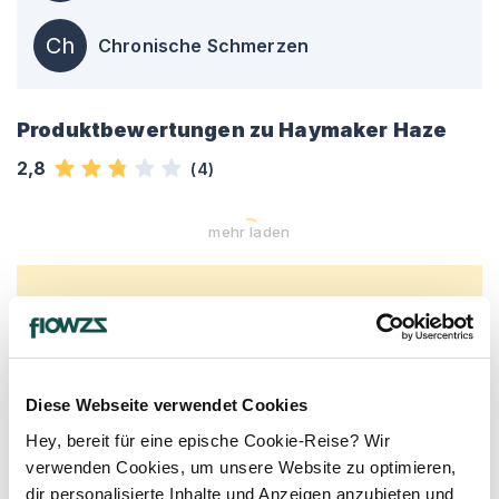
Ch
Chronische Schmerzen
Produktbewertungen zu
Haymaker Haze
2,8
(
4
)
mehr laden
Mach mit in der flowzz.com
Community
Alle wichtigen Daten und Fakten - täglich
Diese Webseite verwendet Cookies
aktualisiert! Hilf uns mit Deinen Kommentaren
Hey, bereit für eine epische Cookie-Reise? Wir
und Bewertungen flowzz noch besser zu
verwenden Cookies, um unsere Website zu optimieren,
machen. Melde dich an, um dir deine
dir personalisierte Inhalte und Anzeigen anzubieten und
Lieblingsblüten zu merken, rechtzeitig über