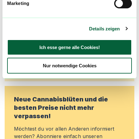
Marketing
Alle wichtigen Daten und Fakten - täglich
aktualisiert! Hilf uns mit Deinen Kommentaren
und Bewertungen flowzz noch besser zu
machen. Melde dich an, um dir deine
Details zeigen
Lieblingsblüten zu merken, rechtzeitig über
Preisreduktionen informiert zu werden und
Ich esse gerne alle Cookies!
exklusive Angebote zu erhalten!
Jetzt registrieren
Nur notwendige Cookies
Neue Cannabisblüten und die
besten Preise nicht mehr
verpassen!
Möchtest du vor allen Anderen informiert
werden? Abonniere einfach unseren