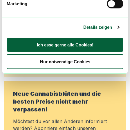
Marketing
Alle wichtigen Daten und Fakten - täglich
aktualisiert! Hilf uns mit Deinen Kommentaren
und Bewertungen flowzz noch besser zu
machen. Melde dich an, um dir deine
Details zeigen
Lieblingsblüten zu merken, rechtzeitig über
Preisreduktionen informiert zu werden und
Ich esse gerne alle Cookies!
exklusive Angebote zu erhalten!
Jetzt registrieren
Nur notwendige Cookies
Neue Cannabisblüten und die
besten Preise nicht mehr
verpassen!
Möchtest du vor allen Anderen informiert
werden? Abonniere einfach unseren