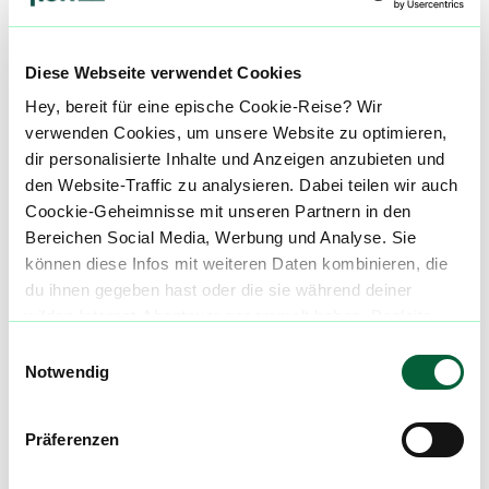
alle einblenden
Diese Webseite verwendet Cookies
Hey, bereit für eine epische Cookie-Reise? Wir
verwenden Cookies, um unsere Website zu optimieren,
Über diesen Strain:
Manantiales
dir personalisierte Inhalte und Anzeigen anzubieten und
den Website-Traffic zu analysieren. Dabei teilen wir auch
Manantiales
Coockie-Geheimnisse mit unseren Partnern in den
M
Bereichen Social Media, Werbung und Analyse. Sie
Manantiales ist ein Indica-dominanter Hybrid Strain, der aus einer Kreuzung von Tangie x Kosher Kush entstanden ist. ::br Unsere Datenbank lebt von den Erfahrungen der Community. Hast du den Manantiales Strain schon konsumiert? Hast du Erfahrung mit der Manantiales Wirkung? Dann teile deine Erfahrungen mit uns und hilf anderen Patienten dabei, ihren perfekten Strain für sich zu finden. ::br Wenn du eine Manantiales Cannabisblüte bestellen möchtest, nutze einfach unseren Preisvergleich um die günstigste Cannabis Apotheke für diese Blüte zu finden.
können diese Infos mit weiteren Daten kombinieren, die
du ihnen gegeben hast oder die sie während deiner
Cannabisblüten mit diesem Strain
wilden Internet-Abenteuer gesammelt haben. Begleite
uns auf dieser unglaublichen, knusprigen Reise!
Einwilligungsauswahl
Notwendig
Produktbewertungen zu
Social Choice 18/1
FLX MTS Manantiales
3,6
Präferenzen
(
19
)