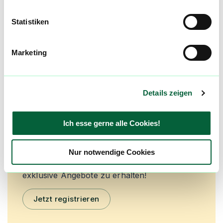
4,3
(
3
)
Statistiken
mehr laden
Marketing
Mach mit in der flowzz.com
Community
Details zeigen
Alle wichtigen Daten und Fakten - täglich
aktualisiert! Hilf uns mit Deinen Kommentaren
Ich esse gerne alle Cookies!
und Bewertungen flowzz noch besser zu
machen. Melde dich an, um dir deine
Lieblingsblüten zu merken, rechtzeitig über
Nur notwendige Cookies
Preisreduktionen informiert zu werden und
exklusive Angebote zu erhalten!
Jetzt registrieren