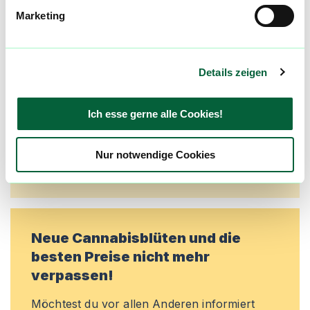
Community
Marketing
Alle wichtigen Daten und Fakten - täglich
aktualisiert! Hilf uns mit Deinen Kommentaren
und Bewertungen flowzz noch besser zu
Details zeigen
machen. Melde dich an, um dir deine
Lieblingsblüten zu merken, rechtzeitig über
Preisreduktionen informiert zu werden und
Ich esse gerne alle Cookies!
exklusive Angebote zu erhalten!
Nur notwendige Cookies
Jetzt registrieren
Neue Cannabisblüten und die
besten Preise nicht mehr
verpassen!
Möchtest du vor allen Anderen informiert