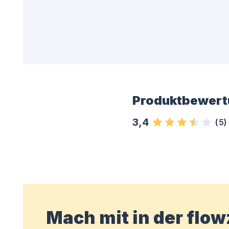
Produktbewert
3,4
(
5
)
Mach mit in der flo