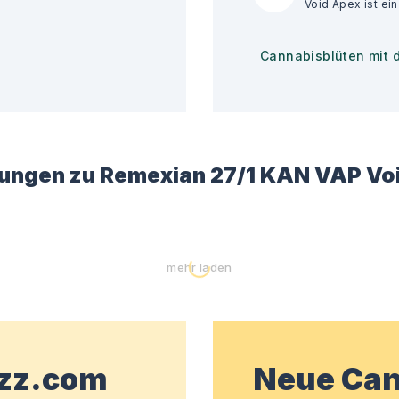
Cannabisblüten mit 
ungen zu
Remexian 27/1 KAN VAP Vo
mehr laden
wzz.com
Neue Can