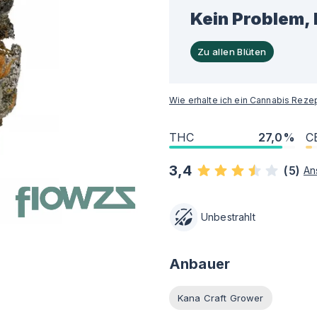
Kein Problem, 
Zu allen Blüten
Wie erhalte ich ein Cannabis Reze
THC
27,0%
C
3,4
(
5
)
An
Unbestrahlt
Anbauer
Kana Craft Grower