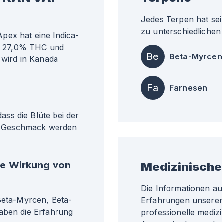
Jedes Terpen hat sei
zu unterschiedlichen 
pex hat eine Indica-
ähr 27,0% THC und
Be
Beta-Myrcen
 wird in Kanada
Fa
Farnesen
ss die Blüte bei der
d Geschmack werden
he Wirkung von
Medizinische
Die Informationen a
 Beta-Myrcen, Beta-
Erfahrungen unserer 
haben die Erfahrung
professionelle medizi