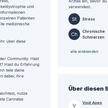
ress,
Arztes ein, bevor du
keldystrophie und
verwendest.
Informationen
nzelnen Patienten
St
Stress
lle medizinische
Chronische
Ch
Schmerzen
r über diese
alle einblenden
der Community. Hast
? Hast du Erfahrung
n teile deine
n dabei, ihre
Über diesen S
öchtest, nutze
gste Cannabis
Void Apex
V